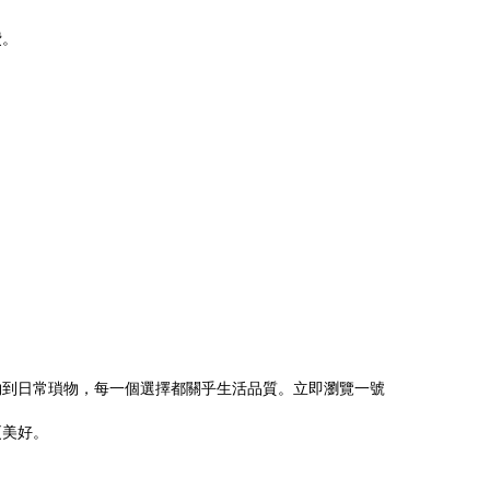
費。
物到日常瑣物，每一個選擇都關乎生活品質。立即瀏覽一號
更美好。