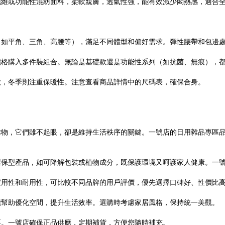
纖維或功能性混紡面料，柔軟親膚，透氣性強，能有效減少悶熱感，適合
（如平角、三角、高腰等），滿足不同體型和偏好需求。彈性腰帶和包邊
價格購入多件裝組合。無論是基礎款還是功能性系列（如抗菌、無痕），
款，冬季則注重保暖性。注意查看商品詳情中的尺碼表，確保合身。
雜物，它們雖不起眼，卻是維持生活秩序的關鍵。一號店的日用雜品專區
環保型產品，如可降解包裝或植物成分，既保護環境又呵護家人健康。一
實用性和耐用性，可比較不同品牌的用戶評價，優先選擇口碑好、性價比
能幫助優化空間，提升生活效率。選購時考慮家居風格，保持統一美觀。
要。一號店確保正品供應，定期補貨，方便您隨時補充。