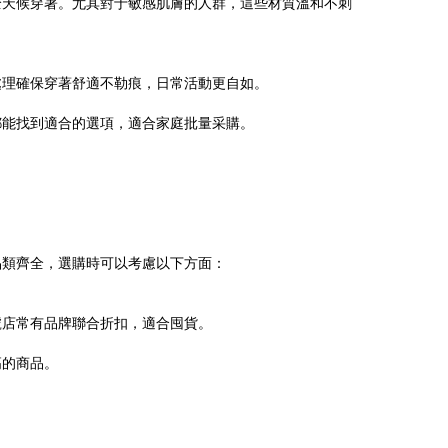
全天候穿著。尤其對于敏感肌膚的人群，這些材質溫和不刺
處理確保穿著舒適不勒痕，日常活動更自如。
都能找到適合的選項，適合家庭批量采購。
品類齊全，選購時可以考慮以下方面：
號店常有品牌聯合折扣，適合囤貨。
高的商品。