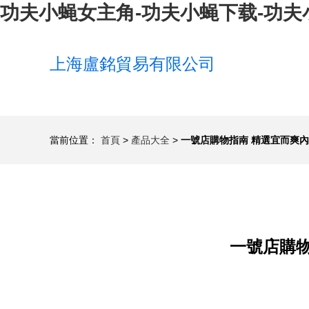
功夫小蝇女主角-功夫小蝇下载-功夫
上海盧銘貿易有限公司
當前位置：
首頁
>
產品大全
>
一號店購物指南 精選宜而爽
一號店購