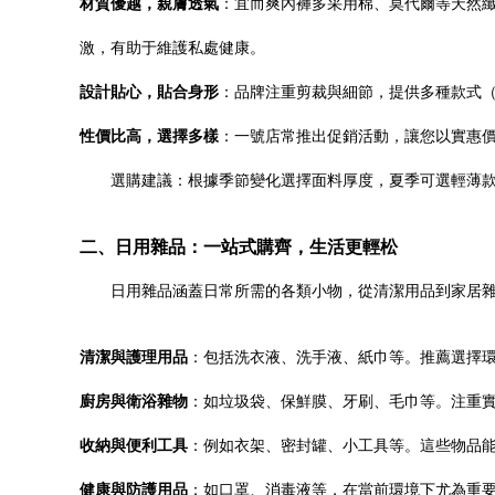
材質優越，親膚透氣
：宜而爽內褲多采用棉、莫代爾等天然
激，有助于維護私處健康。
設計貼心，貼合身形
：品牌注重剪裁與細節，提供多種款式
性價比高，選擇多樣
：一號店常推出促銷活動，讓您以實惠
選購建議：根據季節變化選擇面料厚度，夏季可選輕薄
二、日用雜品：一站式購齊，生活更輕松
日用雜品涵蓋日常所需的各類小物，從清潔用品到家居
清潔與護理用品
：包括洗衣液、洗手液、紙巾等。推薦選擇
廚房與衛浴雜物
：如垃圾袋、保鮮膜、牙刷、毛巾等。注重
收納與便利工具
：例如衣架、密封罐、小工具等。這些物品
健康與防護用品
：如口罩、消毒液等，在當前環境下尤為重