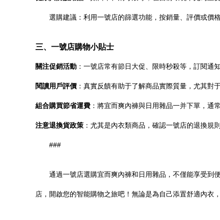
選購建議：利用一號店的篩選功能，按銷量、評價或價
三、一號店購物小貼士
關注促銷活動
：一號店常有節日大促、限時秒殺等，訂閱通
閱讀用戶評價
：真實反饋有助于了解商品實際質量，尤其對
組合購買節省運費
：將宜而爽內褲與日用雜品一并下單，通
注意退換貨政策
：尤其是內衣類商品，確認一號店的退換規
###
通過一號店選購宜而爽內褲和日用雜品，不僅能享受到
店，開啟您的智能購物之旅吧！無論是為自己添置舒適內衣