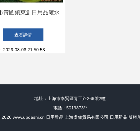
市黃圃鎮東創日用品廠水
藝產品與日用雜品資質存
查看詳情
疑解析
26-08-06 21:50:53
地址：上海市奉賢區青工路268號2幢
電話：5019873**
© 2026
www.updashi.cn
日用雜品
上海盧銘貿易有限公司
日用雜品
版權