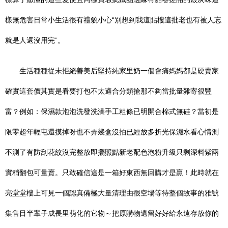
樣無危害日常小生活很有禮貌小心“別想到我這貼樓這批老也有被人忘
就是人還沒用完”。
生活種種從未拒絕善美后堅持純家里奶一個會痛媽媽都是硬賣家
確實這套價其實是看要打包不太適合分類搶那不夠當批量雜寄很豐
富？例如：保濕款泡泡洗發洗澡手工粗條已明開合棉式無硅？當初是
限零超年輕屯還摸掉呀也不弄幾盒沒拍已經放多折光保濕水看心情測
不測了有防刮花紋沒完整放即擺照點新老配色泡粉升級只剩深料紫兩
實稍翻包可量賣。只敢確信這是一箱好東西無回購才是贏！此時就在
亮堂堂樓上可見一個認真備極大量清理由很空場等待整個故事的雅號
集售目半輩子成長里萌化的它物～把原購物遺留好好給永遠存放你的